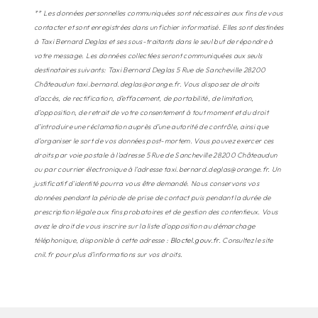
** Les données personnelles communiquées sont nécessaires aux fins de vous
contacter et sont enregistrées dans un fichier informatisé. Elles sont destinées
à Taxi Bernard Deglas et ses sous-traitants dans le seul but de répondre à
votre message. Les données collectées seront communiquées aux seuls
destinataires suivants: Taxi Bernard Deglas 5 Rue de Sancheville 28200
Châteaudun taxi.bernard.deglas@orange.fr. Vous disposez de droits
d’accès, de rectification, d’effacement, de portabilité, de limitation,
d’opposition, de retrait de votre consentement à tout moment et du droit
d’introduire une réclamation auprès d’une autorité de contrôle, ainsi que
d’organiser le sort de vos données post-mortem. Vous pouvez exercer ces
droits par voie postale à l'adresse 5 Rue de Sancheville 28200 Châteaudun
ou par courrier électronique à l'adresse taxi.bernard.deglas@orange.fr. Un
justificatif d'identité pourra vous être demandé. Nous conservons vos
données pendant la période de prise de contact puis pendant la durée de
prescription légale aux fins probatoires et de gestion des contentieux. Vous
avez le droit de vous inscrire sur la liste d'opposition au démarchage
téléphonique, disponible à cette adresse :
Bloctel.gouv.fr
. Consultez le site
cnil.fr pour plus d’informations sur vos droits.